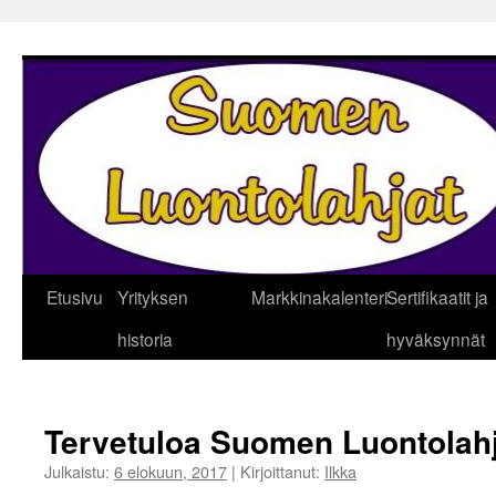
Siirry
sisältöön
Etusivu
Yrityksen
Markkinakalenteri
Sertifikaatit ja
historia
hyväksynnät
Tervetuloa Suomen Luontolahj
Julkaistu:
6 elokuun, 2017
|
Kirjoittanut:
Ilkka