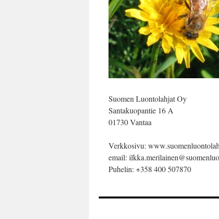
Suomen Luontolahjat Oy
Santakuopantie 16 A
01730 Vantaa
Verkkosivu: www.suomenluontolahj
email: ilkka.merilainen@suomenluon
Puhelin: +358 400 507870