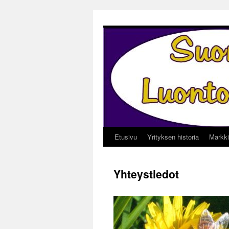
Siirry
sisältöön
Etusivu
Yrityksen historia
Markki
Yhteystiedot