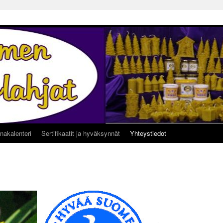
nakalenteri
Sertifikaatit ja hyväksynnät
Yhteystiedot